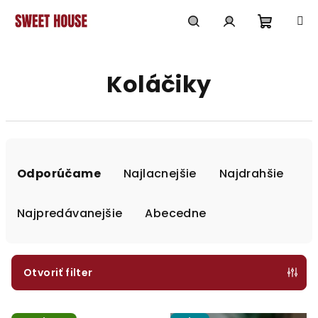
Prejsť
na
obsah
Nákup
Hľadať
Prihlásenie
Koláčiky
košík
R
a
Odporúčame
Najlacnejšie
Najdrahšie
d
e
Najpredávanejšie
Abecedne
n
i
e
Otvoriť filter
p
V
r