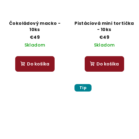
Čokoládový macko -
Pistáciová mini tortička
10ks
- 10ks
€49
€49
Skladom
Skladom
Do košíka
Do košíka
Tip