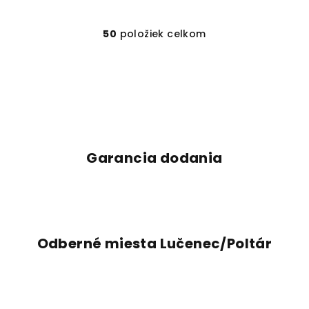
50
položiek celkom
O
v
l
á
d
a
c
i
Garancia dodania
e
p
r
v
k
Odberné miesta Lučenec/Poltár
y
v
ý
p