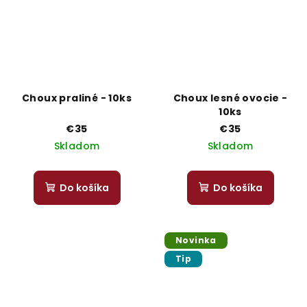
Choux praliné - 10ks
Choux lesné ovocie -
10ks
€35
€35
Skladom
Skladom
Do košíka
Do košíka
Novinka
Tip