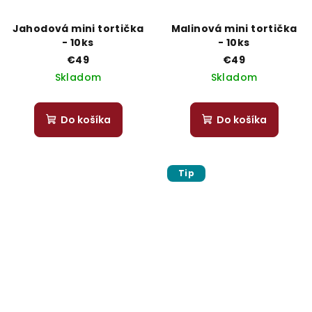
Jahodová mini tortička
Malinová mini tortička
- 10ks
- 10ks
€49
€49
Skladom
Skladom
Do košíka
Do košíka
Tip